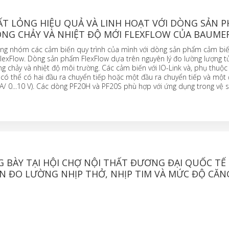
ẤT LỎNG HIỆU QUẢ VÀ LINH HOẠT VỚI DÒNG SẢN 
ÒNG CHẢY VÀ NHIỆT ĐỘ MỚI FLEXFLOW CỦA BAUME
g nhóm các cảm biến quy trình của mình với dòng sản phẩm cảm bi
FlexFlow. Dòng sản phẩm FlexFlow dựa trên nguyên lý đo lường lượng t
ng chảy và nhiệt độ môi trường. Các cảm biến với IO-Link và, phụ thuộc
i, có thể có hai đầu ra chuyển tiếp hoặc một đầu ra chuyển tiếp và một 
mA/ 0...10 V). Các dòng PF20H và PF20S phù hợp với ứng dụng trong vệ s
BÀY TẠI HỘI CHỢ NỘI THẤT ĐƯƠNG ĐẠI QUỐC TẾ (I
ẾN ĐO LƯỜNG NHỊP THỞ, NHỊP TIM VÀ MỨC ĐỘ CĂ