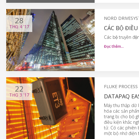
28
NORD DRIVESY
THG 4
'17
CÁC BỘ ĐIỀ
Các bộ truyền đ
Đọc thêm…
22
FLUKE PROCESS
THG 3
'17
DATAPAQ EA
Máy thu thập dữ l
hóa các sản phẩm
trang bị cho bộ 
điều kiện khắc ng
tử. Có các phiên 
một bộ nhớ điện t