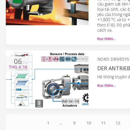
cầu giám sát liên
loại tái sinh, cá
yêu cầu trong ng
+1,800 °C và từ +
theo tỉ lệ). Độ p
cách xa.
Đọc thêm…
06
NORD DRIVESY
THG 4
'16
DER ANTRIEB
Hệ thống truyền 
Đọc thêm…
1
...
9
10
11
12