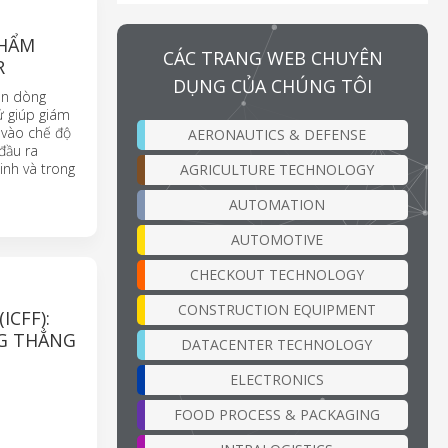
PHẨM
CÁC TRANG WEB CHUYÊN
R
DỤNG CỦA CHÚNG TÔI
ến dòng
ử giúp giám
 vào chế độ
AERONAUTICS & DEFENSE
đầu ra
inh và trong
AGRICULTURE TECHNOLOGY
AUTOMATION
AUTOMOTIVE
CHECKOUT TECHNOLOGY
CONSTRUCTION EQUIPMENT
CFF):
NG THẲNG
DATACENTER TECHNOLOGY
ELECTRONICS
FOOD PROCESS & PACKAGING