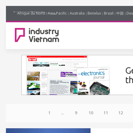
Afrique du Nord
Asia-Pacific
Australia
Benelux
Brasil
中国
Deu
1
...
9
10
11
12