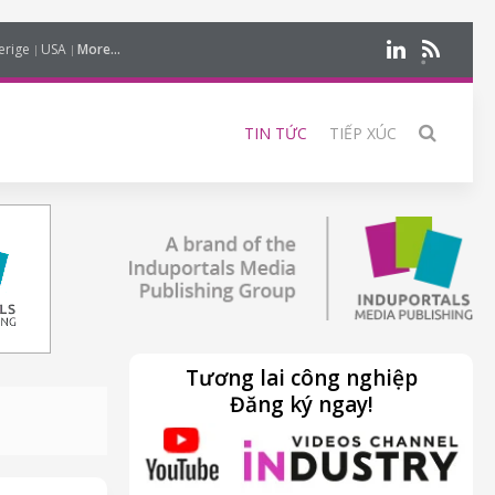
erige
USA
More...
TIN TỨC
TIẾP XÚC
Tương lai công nghiệp
Đăng ký ngay!