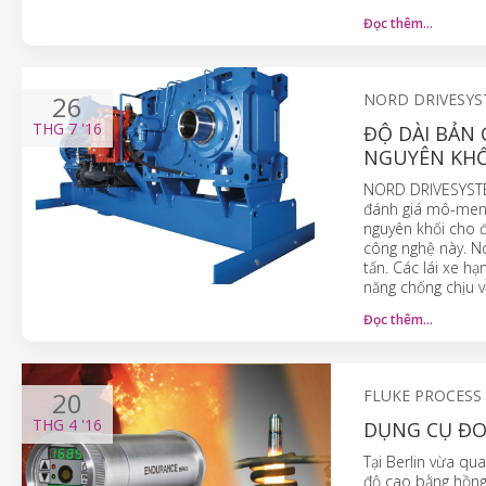
Đọc thêm…
26
NORD DRIVESY
THG 7
'16
ĐỘ DÀI BẢN
NGUYÊN KHỐ
NORD DRIVESYSTEM
đánh giá mô-men 
nguyên khối cho đ
công nghệ này. Nó
tấn. Các lái xe h
năng chống chịu vớ
Đọc thêm…
20
FLUKE PROCESS
THG 4
'16
DỤNG CỤ ĐO 
Tại Berlin vừa qu
độ cao bằng hồng 