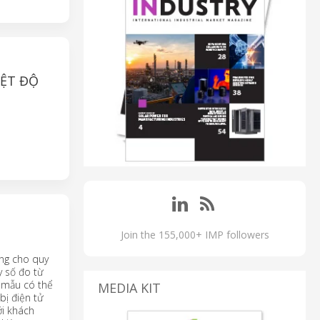
IỆT ĐỘ
Join the 155,000+ IMP followers
êng cho quy
y số đo từ
y mẫu có thể
MEDIA KIT
bị điện tử
ới khách