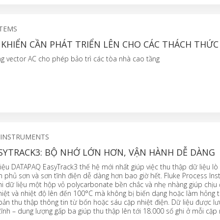
STEMS
U KHIỂN CẦN PHÁT TRIỂN LÊN CHO CÁC THÁCH THỨC
ộng vector AC cho phép bảo trì các tòa nhà cao tầng
 INSTRUMENTS
SYTRACK3: BỘ NHỚ LỚN HƠN, VẬN HÀNH DỄ DÀNG
iệu DATAPAQ EasyTrack3 thế hệ mới nhất giúp việc thu thập dữ liệu lò
 phủ sơn và sơn tĩnh điện dễ dàng hơn bao giờ hết. Fluke Process In
ghi dữ liệu một hộp vỏ polycarbonate bền chắc và nhẹ nhàng giúp chịu
hiệt và nhiệt độ lên đến 100°C mà không bị biến dạng hoặc làm hỏng th
bản thu thập thông tin từ bốn hoặc sáu cặp nhiệt điện. Dữ liệu được lư
ĩnh – dung lượng gấp ba giúp thu thập lên tới 18.000 số ghi ở mỗi cặp 