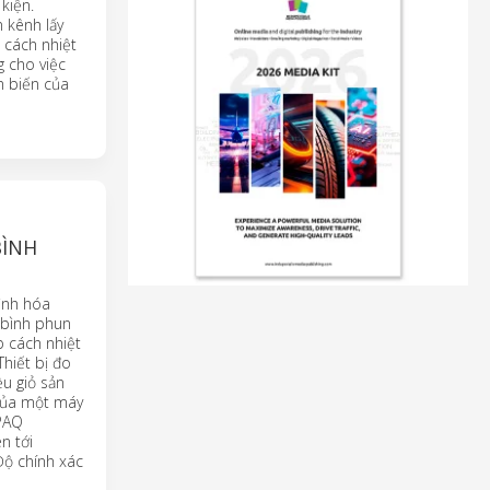
kiện.
 kênh lấy
 cách nhiệt
g cho việc
m biến của
BÌNH
ình hóa
 bình phun
 cách nhiệt
hiết bị đo
u giỏ sản
 của một máy
APAQ
n tới
Độ chính xác