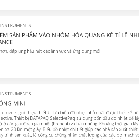
 INSTRUMENTS
ÊM SẢN PHẨM VÀO NHÓM HỎA QUANG KẾ TỈ LỆ NH
ANCE
 hơn, đáp ứng hầu hết các lĩnh vực và ứng dụng mới
 INSTRUMENTS
ÓNG MINI
truments giới thiệu thiết bị lưu biểu đồ nhiệt nhỏ nhất được thiết kế ri
lective. Thiết bị DATAPAQ SelectivePaq sử dụng bốn đầu đo nhiệt để lấ
tử ở các giai đoạn gia nhiệt (Preheat) và hàn nhúng. Khoảng thời gian lấ
n tới 20 lần một giây. Biểu đồ nhiệt chi tiết giúp các nhà sản xuất thiết 
uy trình sản xuất, là công cụ chúng nhận chất lượng của các bo mạch v