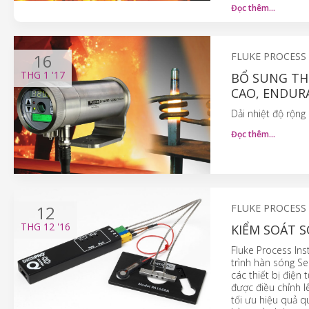
Đọc thêm…
16
FLUKE PROCESS
THG 1
'17
BỔ SUNG TH
CAO, ENDUR
Dải nhiệt độ rộng
Đọc thêm…
12
FLUKE PROCESS
THG 12
'16
KIỂM SOÁT S
Fluke Process Ins
trình hàn sóng Se
các thiết bị điện 
được điều chỉnh lê
tối ưu hiệu quả q