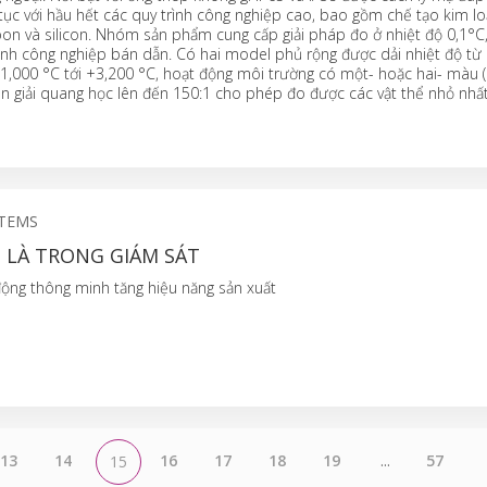
 tục với hầu hết các quy trình công nghiệp cao, bao gồm chế tạo kim lo
c-bon và silicon. Nhóm sản phẩm cung cấp giải pháp đo ở nhiệt độ 0,1°C
ành công nghiệp bán dẫn. Có hai model phủ rộng được dải nhiệt độ từ 
1,000 °C tới +3,200 °C, hoạt động môi trường có một- hoặc hai- màu 
hân giải quang học lên đến 150:1 cho phép đo được các vật thể nhỏ nhấ
STEMS
 LÀ TRONG GIÁM SÁT
động thông minh tăng hiệu năng sản xuất
13
14
16
17
18
19
...
57
15