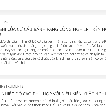
STEMS
 GHI CỦA CƠ CẤU BÁNH RĂNG CÔNG NGHIỆP TRÊN 
I
S đã cấu hình một bộ cơ cấu bánh răng công nghiệp có tải trọng 2
xoắn và nhiều tính năng ứng dụng cụ thể đối với mỏ Ma-rốc. Nó là c
ến nay với các hệ thống lớn nhất cho các nhà lãnh đạo trên toàn thế gi
 sẽ truyền động một dây chuyền kéo dài hơn hai cây số và chuyển tải t
ạng nặng đáp ứng yêu cầu kỹ thuật của khách hàng bao gồm sẵn có tối 
i tải đỉnh và chấn.
 INSTRUMENTS
NHIỆT ĐỘ CAO PHÙ HỢP VỚI ĐIỀU KIỆN KHẮC NGH
a, Fluke Process Instruments đã có buổi giới thiệu hàng loạt các dụng c
ngoại. Nổi bật với ống thép không gỉ IP65 và I/Os được cách ly mạ đáp