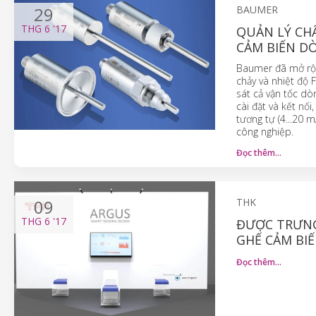
29
BAUMER
THG 6
'17
QUẢN LÝ CH
CẢM BIẾN D
Baumer đã mở rộn
chảy và nhiệt độ 
sát cả vận tốc dò
cài đặt và kết nố
tương tự (4...20 
công nghiệp.
Đọc thêm…
09
THK
THG 6
'17
ĐƯỢC TRƯNG 
GHẾ CẢM BI
Đọc thêm…