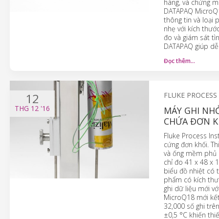
hàng, và chứng mi
DATAPAQ MicroQ18
thông tin và loại
nhẹ với kích thướ
đo và giám sát tì
DATAPAQ giúp dễ 
Đọc thêm…
12
FLUKE PROCESS
THG 12
'16
MÁY GHI NH
CHỨA ĐƠN K
Fluke Process In
cứng đơn khối. Th
và ống mềm phủ n
chỉ đo 41 x 48 x 
biểu đồ nhiệt có 
phẩm có kích thư
ghi dữ liệu mới vớ
MicroQ18 mới kết 
32,000 số ghi trê
±0,5 °C khiến thi