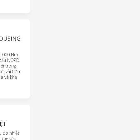
HOUSING
40.000 Nm
ơ cấu NORD
ới trong
ới vài trăm
đa và khả
IỆT
ụ đo nhiệt
 ứng yêu