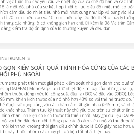
nh việc tuân thủ các yêu cầu về nhiệt độ của cả chế độ hàn và các linh 
 là một đột phá của sự kết hợp thiết bị lưu biểu đồ nhiệt mới có bốn
 phích cắm đầu đo nhiệt siêu nhỏ mới nhất cũng như lớp vỏ bằng vật liệu
c chỉ 20 mm chiều cao và 40 mm chiều dày. Do đó, thiết bị này lý tưởn
nh trạng của nhũng lò có không gian hạn chế. Đi kèm là Bộ Ma trận Cả
dàng kiểm tra độ ổn định của lò thường xuyên và đều đặn.
 INSTRUMENTS
Ỏ GỌN KIỂM SOÁT QUÁ TRÌNH HÓA CỨNG CỦA CÁC 
HỐI PHỦ NGOÀI
struments phát triển một giải pháp kiểm soát nhỏ gọn dành cho quá tr
iết bị DATAPAQ MonoPaq2 lưu trữ nhiệt độ kim loại của những chai lọ,
hôm thuộc dòng mức lùi công suất đầu ra (IBO) và đầu vào (OBO). Lớp
195 mm, khiến kích thước của nó nhỏ hơn 43% so với thế hệ trước đó. T
thể được sử dụng cùng với các chân cắm rất gần nhau (>45 mm) và nhiề
ớc khác nhau. Thành tựu kỹ thuật này chủ yếu dựa trên sự phát triển
i hình chân linh kiện có kích thước tối thiểu nhất. Máy ghi dữ liệu DAT
nối với bốn đầu đo nhiệt thông qua các ổ cắm siêu nhỏ và thu được lê
n mỗi kênh với khoảng thời gian điều chỉnh được là 0,05 giây hoặc hơn. 
ết bị này thuộc nhóm các máy ghi dữ liệu tốt nhất hiện nay.