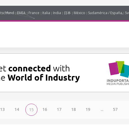
tschland
EMEA
France
Italia
India
日本
México
Sudamérica / España
Sv
13
14
16
17
18
19
...
57
15