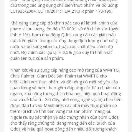
cầu trong các ứng dụng chế biến thực phẩm và đồ uống:
EC1935/2004, EU 10/2011; FDA 21CFR phần 170-199.
Khả năng cung cấp độ chính xác cao (tỉ lệ tinh chỉnh của
phạm vi lưu lượng lên đến 20,000:1 và độ chính xác tuyến
tính ± 1%), bơm nhu động Qdos cung cấp các giải pháp
dựa trên giá trị trong các ứng dụng định lượng như xử lý
nước và bổ sung vitamin, hoặc các chất điều chỉnh độ
nhớt. Độ chính xác lặp lại ± 0,5% giúp duy trì tính nhất
quán liên tục của sản phẩm.
Nhận xét về sự cung cấp nâng cao mở rộng của WMFTG,
Chris Palmer, Giám Đốc Sản Phẩm tại WMFTG cho
biết: »Lĩnh vực thực phẩm và đồ uống có một số yêu cầu
quan trọng về bơm, bao gồm đáp ứng các tiêu chuẩn của
ngành, khả năng tương thích hóa học, hiệu quả hoạt động
cao và dễ bảo trì. Giờ đây, nhờ công nghệ vật liệu tiên tiến
được đầu tư vào Maxthane, các nhà máy thực phẩm có
thêm lợi ích về tính bền vững mà sản phẩm mang lại.
Ngoài ra, sự xác nhận về các chứng nhận của bơm Qdos
cho thấy rằng chúng tôi đang mang đến các lợi ích của
Qdos về hiệu quả hoạt động đến nhiều đối tượng khách