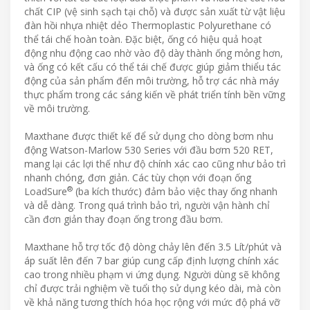
chất CIP (vệ sinh sạch tại chỗ) và được sản xuất từ vật liệu
đàn hồi nhựa nhiệt dẻo Thermoplastic Polyurethane có
thể tái chế hoàn toàn. Đặc biệt, ống có hiệu quả hoạt
động nhu động cao nhờ vào độ dày thành ống mỏng hơn,
và ống có kết cấu có thể tái chế được giúp giảm thiểu tác
động của sản phẩm đến môi trường, hỗ trợ các nhà máy
thực phẩm trong các sáng kiến về phát triển tính bền vững
về môi trường.
Maxthane được thiết kế để sử dụng cho dòng bơm nhu
động Watson-Marlow 530 Series với đầu bơm 520 RET,
mang lại các lợi thế như độ chính xác cao cũng như bảo trì
nhanh chóng, đơn giản. Các tùy chọn với đoạn ống
®
LoadSure
(ba kích thước) đảm bảo việc thay ống nhanh
và dễ dàng. Trong quá trình bảo trì, người vận hành chỉ
cần đơn giản thay đoạn ống trong đầu bơm.
Maxthane hỗ trợ tốc độ dòng chảy lên đến 3.5 Lít/phút và
áp suất lên đến 7 bar giúp cung cấp định lượng chính xác
cao trong nhiều phạm vi ứng dụng. Người dùng sẽ không
chỉ được trải nghiệm về tuổi thọ sử dụng kéo dài, mà còn
về khả năng tương thích hóa học rộng với mức độ phá vỡ