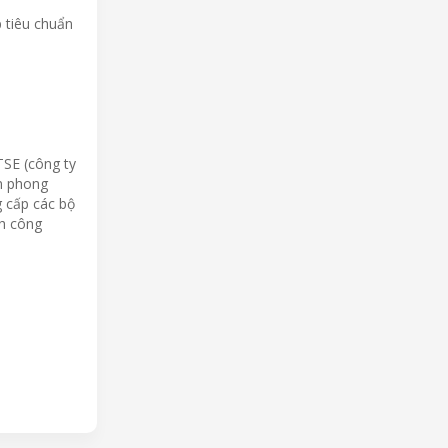
p tiêu chuẩn
TSE (công ty
ên phong
g cấp các bộ
nh công