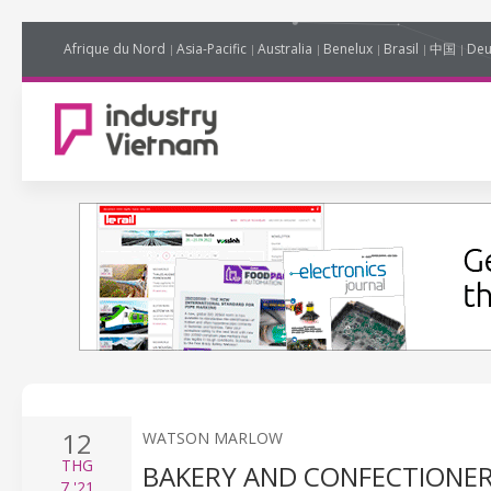
Afrique du Nord
Asia-Pacific
Australia
Benelux
Brasil
中国
Deu
12
WATSON MARLOW
THG
BAKERY AND CONFECTIONER
7
'21