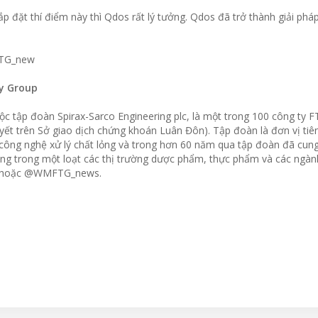
ắp đặt thí điểm này thì Qdos rất lý tưởng. Qdos đã trở thành giải phá
FTG_new
y Group
 tập đoàn Spirax-Sarco Engineering plc, là một trong 100 công ty F
 yết trên Sở giao dịch chứng khoán Luân Đôn). Tập đoàn là đơn vị ti
 công nghệ xử lý chất lỏng và trong hơn 60 năm qua tập đoàn đã cun
àng trong một loạt các thị trường dược phẩm, thực phẩm và các ngà
om hoặc @WMFTG_news.