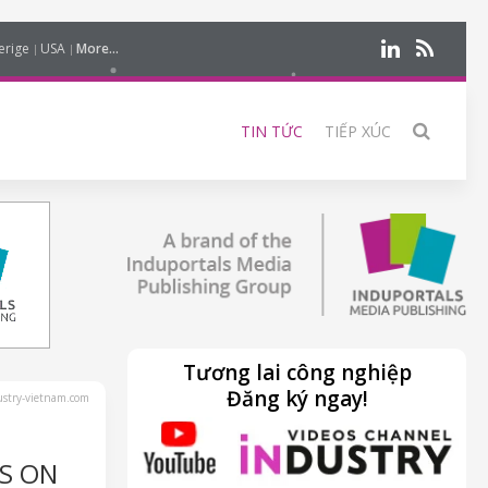
erige
USA
More...
TIN TỨC
TIẾP XÚC
Tương lai công nghiệp
Đăng ký ngay!
stry-vietnam.com
S ON