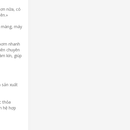
Hơn nữa, có
iên.»
m màng, máy
u bơm nhanh
viên chuyên
m kín, giúp
 sản xuất
c thỏa
an hệ hợp