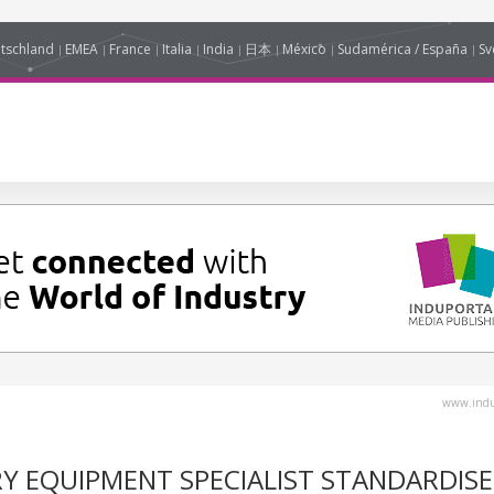
tschland
EMEA
France
Italia
India
日本
México
Sudamérica / España
Sv
www.indu
Y EQUIPMENT SPECIALIST STANDARDISE