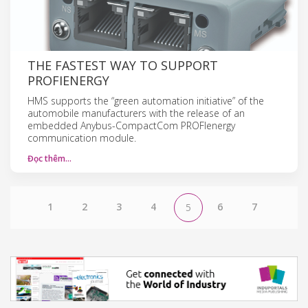
THE FASTEST WAY TO SUPPORT
PROFIENERGY
HMS supports the “green automation initiative” of the
automobile manufacturers with the release of an
embedded Anybus-CompactCom PROFIenergy
communication module.
Đọc thêm…
1
2
3
4
6
7
5