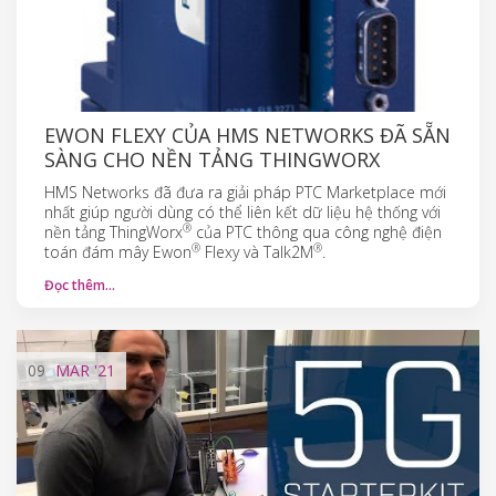
EWON FLEXY CỦA HMS NETWORKS ĐÃ SẴN
SÀNG CHO NỀN TẢNG THINGWORX
HMS Networks đã đưa ra giải pháp PTC Marketplace mới
nhất giúp người dùng có thể liên kết dữ liệu hệ thống với
®
nền tảng ThingWorx
của PTC thông qua công nghệ điện
®
®
toán đám mây Ewon
Flexy và Talk2M
.
Đọc thêm…
09
MAR
'21