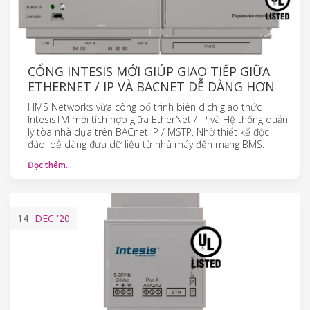
CỔNG INTESIS MỚI GIÚP GIAO TIẾP GIỮA
ETHERNET / IP VÀ BACNET DỄ DÀNG HƠN
HMS Networks vừa công bố trình biên dịch giao thức
IntesisTM mới tích hợp giữa EtherNet / IP và Hệ thống quản
lý tòa nhà dựa trên BACnet IP / MSTP. Nhờ thiết kế độc
đáo, dễ dàng đưa dữ liệu từ nhà máy đến mạng BMS.
Đọc thêm…
14
DEC
'20