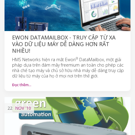
EWON DATAMAILBOX - TRUY CẬP TỪ XA
VÀO DỮ LIỆU MÁY DỄ DÀNG HƠN RẤT
NHIỀU!
®
HMS Networks hiện ra mắt Ewon
DataMailbox, một giải
pháp dựa trên đám mây freemium an toàn cho phép các
nhà chế tạo máy và chủ sở hữu nhà máy dễ dàng truy cập
dữ liệu từ máy của họ ở mọi nơi trên thế giới.
Đọc thêm…
22
NOV
'10