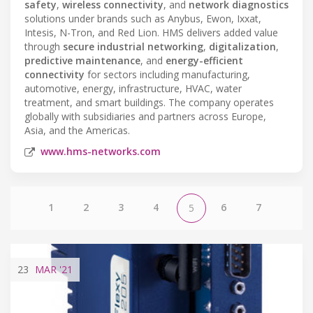
safety
,
wireless connectivity
, and
network diagnostics
solutions under brands such as Anybus, Ewon, Ixxat,
Intesis, N-Tron, and Red Lion. HMS delivers added value
through
secure industrial networking
,
digitalization
,
predictive maintenance
, and
energy-efficient
connectivity
for sectors including manufacturing,
automotive, energy, infrastructure, HVAC, water
treatment, and smart buildings. The company operates
globally with subsidiaries and partners across Europe,
Asia, and the Americas.
www.hms-networks.com
1
2
3
4
6
7
5
23
MAR
'21