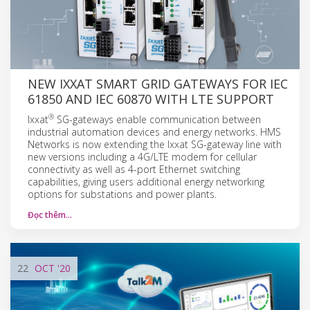
NEW IXXAT SMART GRID GATEWAYS FOR IEC
61850 AND IEC 60870 WITH LTE SUPPORT
®
Ixxat
SG-gateways enable communication between
industrial automation devices and energy networks. HMS
Networks is now extending the Ixxat SG-gateway line with
new versions including a 4G/LTE modem for cellular
connectivity as well as 4-port Ethernet switching
capabilities, giving users additional energy networking
options for substations and power plants.
Đọc thêm…
22
OCT
'20