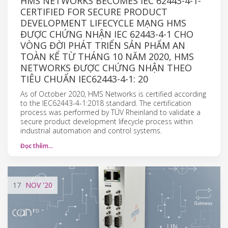
HMS NETWORKS BECOMES IEC 62443-4-1-
CERTIFIED FOR SECURE PRODUCT
DEVELOPMENT LIFECYCLE MẠNG HMS
ĐƯỢC CHỨNG NHẬN IEC 62443-4-1 CHO
VÒNG ĐỜI PHÁT TRIỂN SẢN PHẨM AN
TOÀN KỂ TỪ THÁNG 10 NĂM 2020, HMS
NETWORKS ĐƯỢC CHỨNG NHẬN THEO
TIÊU CHUẨN IEC62443-4-1: 20
As of October 2020, HMS Networks is certified according
to the IEC62443-4-1:2018 standard. The certification
process was performed by TÜV Rheinland to validate a
secure product development lifecycle process within
industrial automation and control systems.
Đọc thêm…
17
NOV
'20