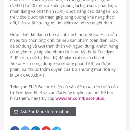
(NEDT) từ 20 mK trở xuống mang lại hiệu suất phát hiện,
nhận dạng và phát hiện (DRI) được nâng cao đáng kể. Độ
trễ video được cải thiện giúp tăng cường khả năng theo
dõi, hiệu suất của người tìm kiếm và hỗ trợ quyết định.
Được thiết kế dành cho các nhà tích hợp, Boson+ có sẵn
nhiều tùy chọn ống kính, tài liệu sản phẩm toàn diện, SDK
dễ sử dụng và GUI thân thiện với người dùng. Khách hàng
có quyền truy cập vào nhóm Dịch vụ Kỹ thuật Teledyne
FLIR có trụ sở tại Hoa Kỳ để giảm rủi ro và chi phí.
Boson+ có công dụng kép (không phải ITAR) và được
phân loại thuộc thẩm quyền của Bộ Thương mại Hoa Kỳ
là EAR 6A003.b.4.a.
Teledyne FLIR Boson+ hiện có sẵn để mua trên toàn cầu
từ Teledyne FLIR và các đại lý ủy quyền của nó. Để tìm
hiểu thêm, hãy truy cập
www.flir.com/bosonplus
.
Ask For More Information…