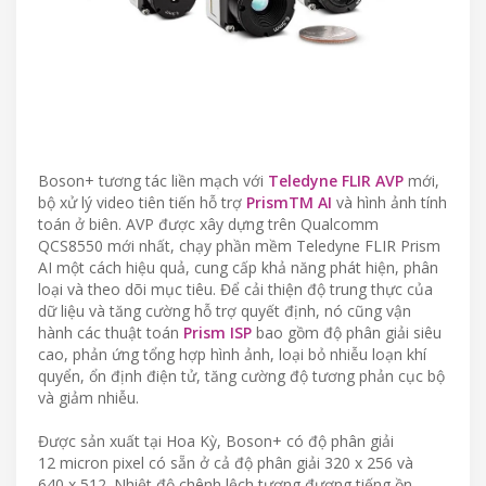
Boson+ tương tác liền mạch với
Teledyne FLIR AVP
mới,
bộ xử lý video tiên tiến hỗ trợ
PrismTM AI
và hình ảnh tính
toán ở biên. AVP được xây dựng trên Qualcomm
QCS8550 mới nhất, chạy phần mềm Teledyne FLIR Prism
AI một cách hiệu quả, cung cấp khả năng phát hiện, phân
loại và theo dõi mục tiêu. Để cải thiện độ trung thực của
dữ liệu và tăng cường hỗ trợ quyết định, nó cũng vận
hành các thuật toán
Prism ISP
bao gồm độ phân giải siêu
cao, phản ứng tổng hợp hình ảnh, loại bỏ nhiễu loạn khí
quyển, ổn định điện tử, tăng cường độ tương phản cục bộ
và giảm nhiễu.
Được sản xuất tại Hoa Kỳ, Boson+ có độ phân giải
12 micron pixel có sẵn ở cả độ phân giải 320 x 256 và
640 x 512. Nhiệt độ chênh lệch tương đương tiếng ồn