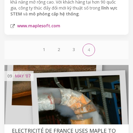
khả năng mở rộng cao. Với khách hàng tại hơn 90 quốc
gia, công ty thúc đẩy đổi mới kỹ thuật số trong
lĩnh vực
STEM
và
mô phỏng cấp hệ thống
.
www.maplesoft.com
1
2
3
4
09
MAY
'07
ELECTRICITÉ DE FRANCE USES MAPLE TO